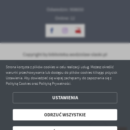
Odwiedzin: 908650
Online: 12
Copyright by biblioteka.wodzislaw-slaski.pl
Powered by
2ClickPortal® - Portale nowej generacji
Strona korzysta z plików cookies w celu realizacji usług. Możesz określić
warunki przechowywania lub dostępu do plików cookies klikając przycisk
Ustawienia. Aby dowiedzieć się więcej zachęcamy do zapoznania się z
Polityką Cookies oraz Polityką Prywatności.
ZAPISZ WYBRANE
USTAWIENIA
ODRZUĆ WSZYSTKIE
ODRZUĆ WSZYSTKIE
ZEZWÓL NA WSZYSTKIE