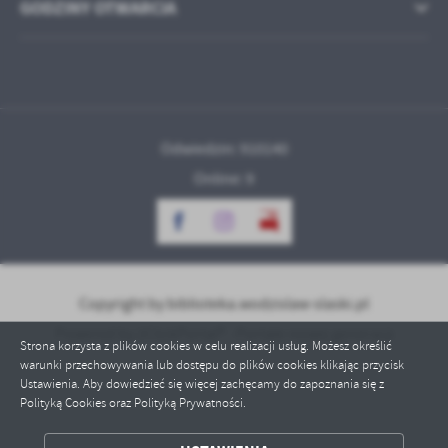
GODZINY OTWARCIA
Odwiedzin: 910140
Online: 9
Copyright by biblioteka.wodzislaw-slaski.pl
Powered by
2ClickPortal® - Portale nowej generacji
Strona korzysta z plików cookies w celu realizacji usług. Możesz określić
warunki przechowywania lub dostępu do plików cookies klikając przycisk
Ustawienia. Aby dowiedzieć się więcej zachęcamy do zapoznania się z
Polityką Cookies oraz Polityką Prywatności.
ZAPISZ WYBRANE