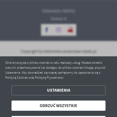
Odwiedzin: 908352
Online: 8
Copyright by biblioteka.wodzislaw-slaski.pl
Powered by
2ClickPortal® - Portale nowej generacji
Strona korzysta z plików cookies w celu realizacji usług. Możesz określić
warunki przechowywania lub dostępu do plików cookies klikając przycisk
Ustawienia. Aby dowiedzieć się więcej zachęcamy do zapoznania się z
Polityką Cookies oraz Polityką Prywatności.
ZAPISZ WYBRANE
USTAWIENIA
ODRZUĆ WSZYSTKIE
ODRZUĆ WSZYSTKIE
ZEZWÓL NA WSZYSTKIE