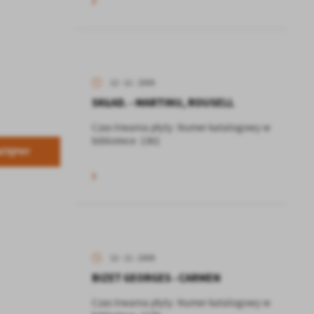
12 - 11 - 2009
SKŁAD. - MARTINU, ROUSELL
Czas trwania płyty: Numer katalogowy w
bibliotece: 1361
STĘPNY
12 - 11 - 2009
BIZET GEORGES - CARMEN
Czas trwania płyty: Numer katalogowy w