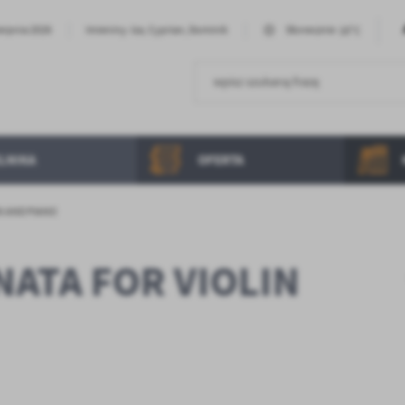
18°C
ierpnia 2026
Imieniny: Iza, Cyprian, Dominik
Słonecznie
LNIKA
OFERTA
N AND PIANO
NATA FOR VIOLIN