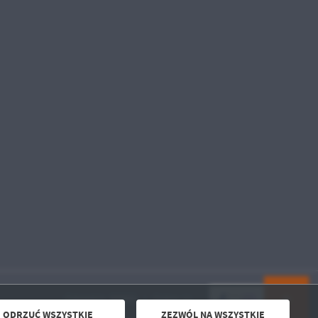
Odwiedzin: 909903
Online: 11
ODRZUĆ WSZYSTKIE
ZEZWÓL NA WSZYSTKIE