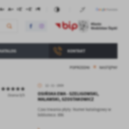
KATALOG
KONTAKT
POPRZEDNI
NASTĘPNY
12 - 11 - 2009
OSIŃSKA EWA - SZELIGOWSKI,
Ocena 0/5
MALAWSKI, SZOSTAKOWICZ
Czas trwania płyty: Numer katalogowy w
bibliotece: 896