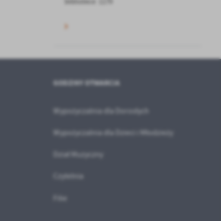
bibliotece: 1179
a
kom
z
ci
GODZINY OTWARCIA
Wypożyczalnia dla Dorosłych
Wypożyczalnia dla Dzieci i Młodzieży
.
Dział Muzyczny
a
Czytelnia
Filie
w