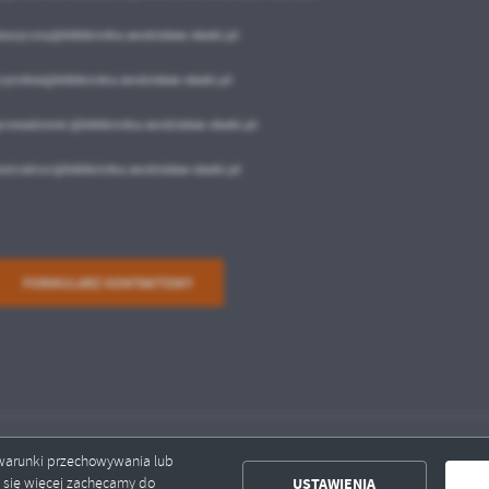
ołecznościowych.
uzyczny@biblioteka.wodzislaw-slaski.pl
zytelnia@biblioteka.wodzislaw-slaski.pl
romadzenie @biblioteka.wodzislaw-slaski.pl
nstruktor@biblioteka.wodzislaw-slaski.pl
FORMULARZ KONTAKTOWY
ć warunki przechowywania lub
USTAWIENIA
ć się więcej zachęcamy do