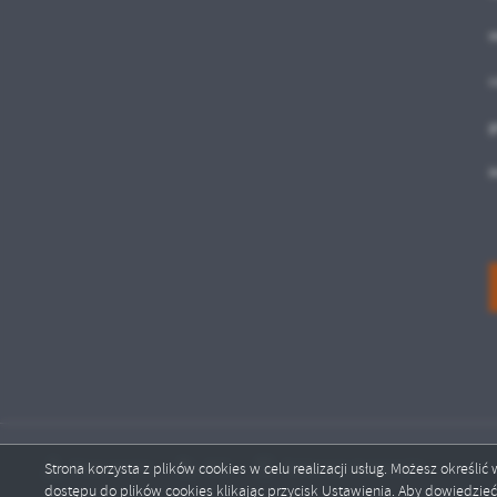
sp
m
c
g
i
Mapa serwisu
RSS
Deklaracja dostępności
Strona korzysta z plików cookies w celu realizacji usług. Możesz określi
dostępu do plików cookies klikając przycisk Ustawienia. Aby dowiedzie