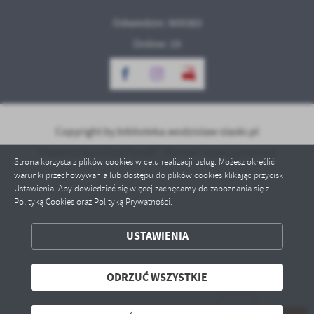
Odwiedzin: 909383
Online: 19
Copyright by biblioteka.wodzislaw-slaski.pl
Powered by
2ClickPortal® - Portale nowej generacji
Strona korzysta z plików cookies w celu realizacji usług. Możesz określić
warunki przechowywania lub dostępu do plików cookies klikając przycisk
Ustawienia. Aby dowiedzieć się więcej zachęcamy do zapoznania się z
Polityką Cookies oraz Polityką Prywatności.
ZAPISZ WYBRANE
USTAWIENIA
ODRZUĆ WSZYSTKIE
ODRZUĆ WSZYSTKIE
ZEZWÓL NA WSZYSTKIE