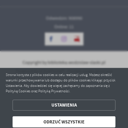
Odwiedzin: 908990
Online: 11
Copyright by biblioteka.wodzislaw-slaski.pl
Powered by
2ClickPortal® - Portale nowej generacji
Strona korzysta z plików cookies w celu realizacji usług. Możesz określić
warunki przechowywania lub dostępu do plików cookies klikając przycisk
Ustawienia. Aby dowiedzieć się więcej zachęcamy do zapoznania się z
Polityką Cookies oraz Polityką Prywatności.
ZAPISZ WYBRANE
USTAWIENIA
ODRZUĆ WSZYSTKIE
ODRZUĆ WSZYSTKIE
ZEZWÓL NA WSZYSTKIE