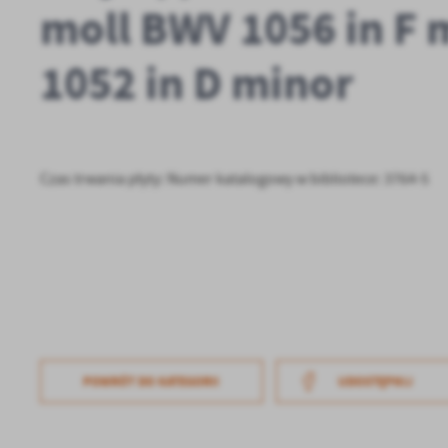
moll BWV 1056 in F 
1052 in D minor
Czas trwania płyty: Numer katalogowy w bibliotece: 3764-5
U
Sz
POWRÓT
DO KATEGORII
UDOSTĘPNIJ
ws
N