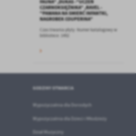
FAUNA" ,DUKAS -"UCZEŃ
CZARNOKSIĘŻNIKA" ,RAVEL -
"PAWANA NA SMIERĆ INFANTKI,
NAGROBEK COUPERINA"
a
kom
Czas trwania płyty: Numer katalogowy w
bibliotece: 1492
z
ci
GODZINY OTWARCIA
Wypożyczalnia dla Dorosłych
.
Wypożyczalnia dla Dzieci i Młodzieży
a
Dział Muzyczny