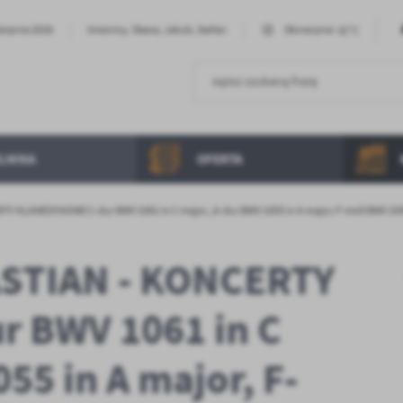
32°C
ierpnia 2026
Imieniny: Sława, Jakub, Stefan
Słonecznie
LNIKA
OFERTA
KLAWESYNOWE C-dur BWV 1061 in C major, ,A-dur BWV 1055 in A major, F-moll BWV 1056 
STIAN - KONCERTY
 BWV 1061 in C
55 in A major, F-