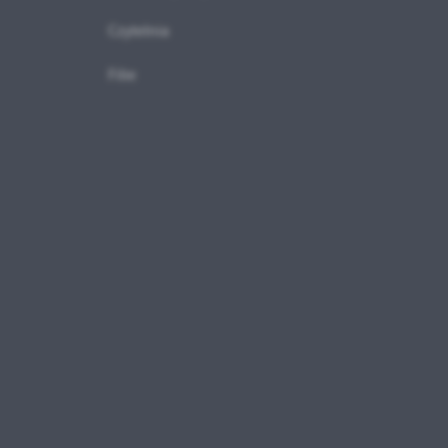
Czytelnia
w
Filie