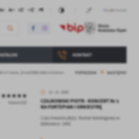
KATALOG
KONTAKT
POPRZEDNI
NASTĘPNY
in F minor, ,D-moll BWV 1052 in D minor
12 - 11 - 2009
CZAJKOWSKI PIOTR - KONCERT Nr 1
Ocena 0/5
NA FORTEPIAN I ORKIESTRĘ
Czas trwania płyty: Numer katalogowy w
bibliotece: 1442