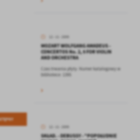
12 - 11 - 2009
MOZART WOLFGANG AMADEUS -
CONCERTOS No. 2, 5 FOR VIOLIN
AND ORCHESTRA
Czas trwania płyty: Numer katalogowy w
bibliotece: 1395
STĘPNY
12 - 11 - 2009
SKŁAD. - DEBUSSY - "POPOŁUDNIE