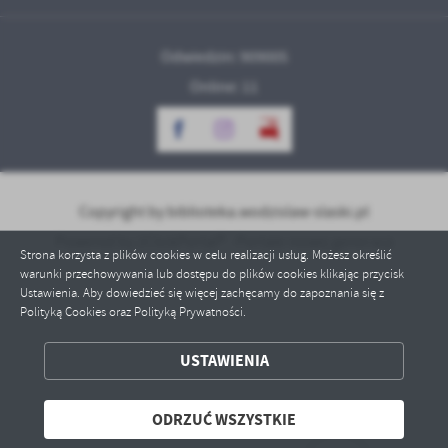
Odwiedzin: 909005
Online: 11
Copyright by biblioteka.wodzislaw-slaski.pl
Powered by
2ClickPortal® - Portale nowej generacji
Strona korzysta z plików cookies w celu realizacji usług. Możesz określić
warunki przechowywania lub dostępu do plików cookies klikając przycisk
Ustawienia. Aby dowiedzieć się więcej zachęcamy do zapoznania się z
Polityką Cookies oraz Polityką Prywatności.
ZAPISZ WYBRANE
USTAWIENIA
ODRZUĆ WSZYSTKIE
ODRZUĆ WSZYSTKIE
ZEZWÓL NA WSZYSTKIE