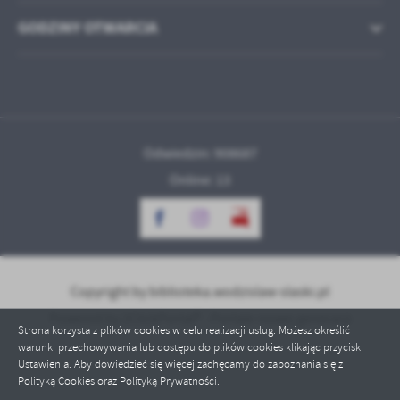
GODZINY OTWARCIA
Odwiedzin: 908687
Online: 13
Copyright by biblioteka.wodzislaw-slaski.pl
Powered by
2ClickPortal® - Portale nowej generacji
Strona korzysta z plików cookies w celu realizacji usług. Możesz określić
warunki przechowywania lub dostępu do plików cookies klikając przycisk
Ustawienia. Aby dowiedzieć się więcej zachęcamy do zapoznania się z
Polityką Cookies oraz Polityką Prywatności.