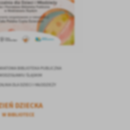
OWIATOWA BIBLIOTEKA PUBLICZNA
WODZISŁAWIU ŚLĄSKIM
LNIA DLA DZIECI I MŁODZIEŻY
ZIEŃ DZIECKA
W BIBLIOTECE