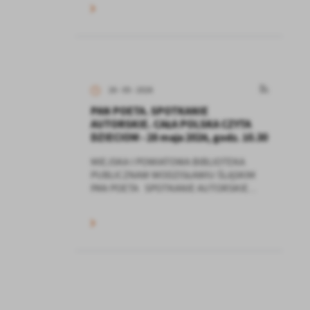
26 - 05 - 2026
PAN POETA. SPOTKANIE
AUTORSKIE. CAŁA POLSKA CZYTA
DZIECIOM - 28 maja 2026, godz. 10.30
MIEJSKA I POWIATOWA BIBLIOTEKA
PUBLICZNAW WODZISŁAWIU ŚLĄSKIM
PAN POETA SPOTKANIE AUTORSKIE...