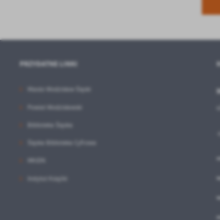
PRZYDATNE LINKI
Miasto Wodzisław Śląski
Powiat Wodzisławski
Biblioteka Śląska
Śląska Biblioteka Cyfrowa
s
MKiDN
w
Instytut Książki
w
m