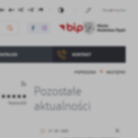
KATALOG
KONTAKT
POPRZEDNI
NASTĘPNY
Pozostałe
aktualności
Ocena 0/5
27 - 05 - 2026