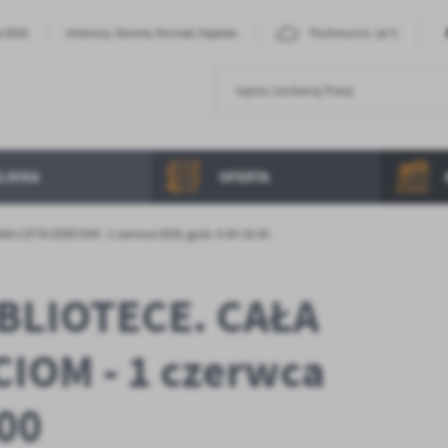
24°C
a 2026
Imieniny: Dorota, Konrad, Kajetan
Pochmurno
LNIKA
OFERTA
A CZYTA DZIECIOM - 1 czerwca 2026, godz. 9.00-16.00
IBLIOTECE. CAŁA
IOM - 1 czerwca
.00