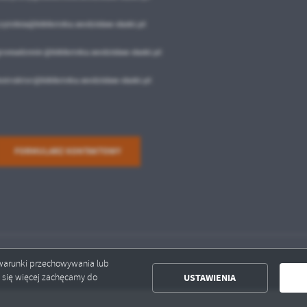
zytelnia@biblioteka.wodzislaw-slaski.pl
romadzenie @biblioteka.wodzislaw-slaski.pl
nstruktor@biblioteka.wodzislaw-slaski.pl
FORMULARZ KONTAKTOWY
ć warunki przechowywania lub
USTAWIENIA
ć się więcej zachęcamy do