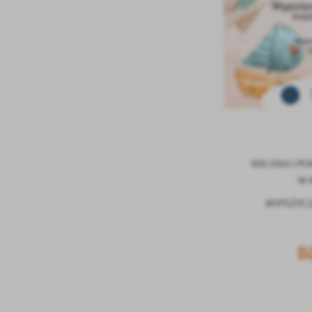
MIEJSKA I P
W 
WYPOŻYCZA
D