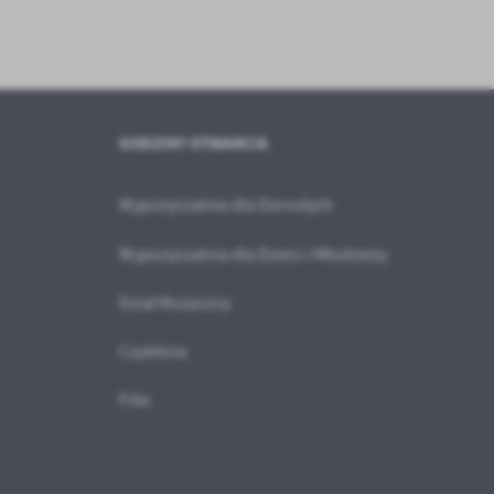
GODZINY OTWARCIA
Wypożyczalnia dla Dorosłych
Wypożyczalnia dla Dzieci i Młodzieży
Dział Muzyczny
Czytelnia
Filie