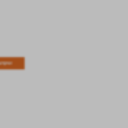
.
a
w
STĘPNY