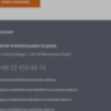
DODAJ KOMENTARZ
KONTAKT
MIPBP W WODZISŁAWIU ŚLĄSKIM
ul. Daszyńskiego 2, 44-300 Wodzisław Śląski
+48 32 455 48 74
ekretariat@biblioteka.wodzislaw-slaski.pl
ypozyczalniadladoroslych@biblioteka.wodzislaw-slaski.pl
ypozyczalniadladzieci@biblioteka.wodzislaw-slaski.pl
uzyczny@biblioteka.wodzislaw-slaski.pl