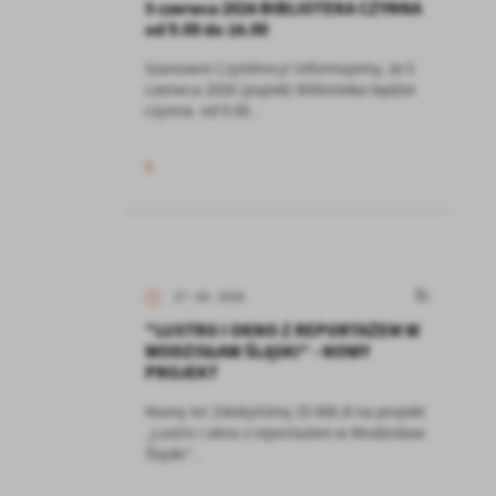
5 czerwca 2026 BIBLIOTEKA CZYNNA
od 9.00 do 16.00
Szanowni Czytelnicy! Informujemy, że 5
czerwca 2026 (piątek) Biblioteka będzie
czynna od 9.00...
27 - 05 - 2026
"LUSTRO I OKNO Z REPORTAŻEM W
WODZISŁAW ŚLĄSKI" - NOWY
PROJEKT
Mamy to! Zdobyliśmy 25 000 zł na projekt
„Lustro i okno z reportażem w Wodzisław
Śląski”...