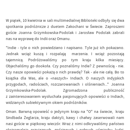
W piątek, 10 kwietnia w sali multimedialnej Biblioteki odbyły się dwa
spotkania podróżnicze z duetem Zakochani w Świecie. Zaproszeni
goście Joanna Grzymkowska-Podolak i Jarosław Podolak zabrali
nas na wyprawę do Indii oraz Omanu.
"Indie - tyle o nich powiedziano i napisano. Tyle już ich pokazano.
Jednak wciąż kuszą i rozpalają marzenia. I wciąż pozostają
tajemnicą. Podróżowaliśmy po tym kraju kilka miesięcy.
Objechaliśmy go dookoła. Czy poznaliśmy Indie? Z pewnością - nie.
Czy nasze opowieści pokażą o nich prawdę? Tak - ale nie całą. Bo to
książka dla Was, ale o «naszych» Indiach. O naszych indyjskich
przygodach, radościach, rozczarowaniach i olśnieniach..." Joanna
Grzymkowska-Podolak. Zgromadzona publiczność
z zainteresowaniem wysłuchała pasjonujących opowieści o Indiach,
widzianych subiektywnym okiem podróżników.
Oman. Barwną opowieść o jedynym kraju na "O" na świecie, kraju
Sindbada Żeglarza, kraju daktyli, kawy i chałwy zaserwowali nam
nasi goście w piątkowy wieczór. Wraz z nimi odkrywaliśmy państwo
ekstremalnie przyjaznych, gościnnych i pełnych uśmiechu ludzi,